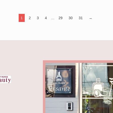
1
2
3
4
…
29
30
31
→